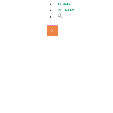
Tablets
OFERTAS
Search
for:
Search Button
X