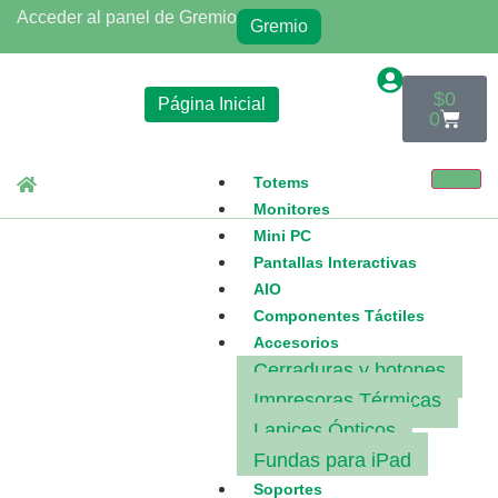
Acceder al panel de Gremio
Gremio
$
0
Página Inicial
0
Totems
Monitores
Mini PC
Pantallas Interactivas
AIO
Componentes Táctiles
Accesorios
Cerraduras y botones
Impresoras Térmicas
Lapices Ópticos
Fundas para iPad
Soportes