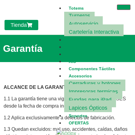
Totems
Turneros
Autoservicio
Tienda
Cartelería Interactiva
Monitores
Garantía
Mini PC
Pantallas Interactivas
AIO
Componentes Táctiles
Accesorios
Cerraduras y botones
ALCANCE DE LA GARANTÍA
Impresoras termicas
1.1 La garantía tiene una vigencia de DOCE (12) MESES
Fundas para iPad
desde la fecha de compra indicada en la factura.
Lapices Ópticos
Soportes
1.2 Aplica exclusivamente a defectos de fabricación.
OFERTAS
1.3 Quedan excluidos: mal uso, accidentes, caídas, daños