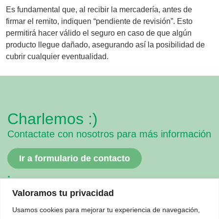
Es fundamental que, al recibir la mercadería, antes de
firmar el remito, indiquen “pendiente de revisión”. Esto
permitirá hacer válido el seguro en caso de que algún
producto llegue dañado, asegurando así la posibilidad de
cubrir cualquier eventualidad.
Charlemos :)
Contactate con nosotros para más información
Ir a formulario de contacto
.
Pantallas Interactivas
Totems
Valoramos tu privacidad
Monitores
All in One
Usamos cookies para mejorar tu experiencia de navegación,