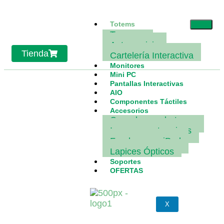
Totems
Turneros
Autoservicio
Tienda
Cartelería Interactiva
Monitores
Mini PC
Pantallas Interactivas
AIO
Componentes Táctiles
Accesorios
Cerraduras y botones
Impresoras termicas
Fundas para iPad
Lapices Ópticos
Soportes
OFERTAS
X