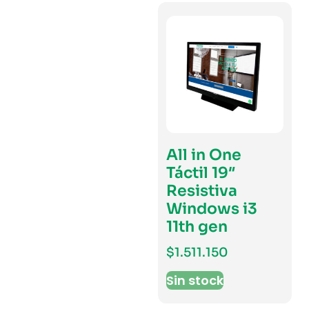
All in One
Táctil 19″
Resistiva
Windows i3
11th gen
$
1.511.150
Sin stock