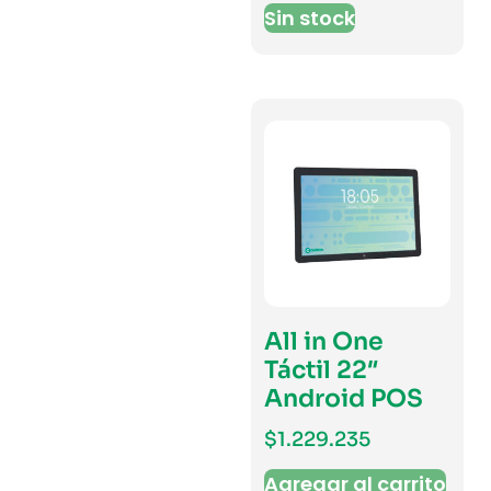
Sin stock
All in One
Táctil 22″
Android POS
$
1.229.235
Agregar al carrito