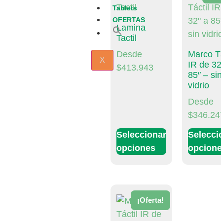
Tablets
OFERTAS
Lamina
Search
Tactil
for:
Search Button
Desde
Marco Tá
X
IR de 32
$
413.943
85″ – si
vidrio
Desde
$
346.24
Seleccionar
Selecci
opciones
opcion
¡Oferta!