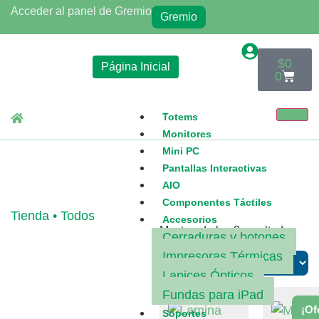
Acceder al panel de Gremio
Gremio
$
0
Página Inicial
0
Totems
Monitores
Mini PC
Pantallas Interactivas
AIO
Componentes Táctiles
Tienda • Todos
Accesorios
Mostrando los 3 resultados
Cerraduras y botones
Impresoras Térmicas
Lapices Ópticos
Fundas para iPad
¡Of
Soportes