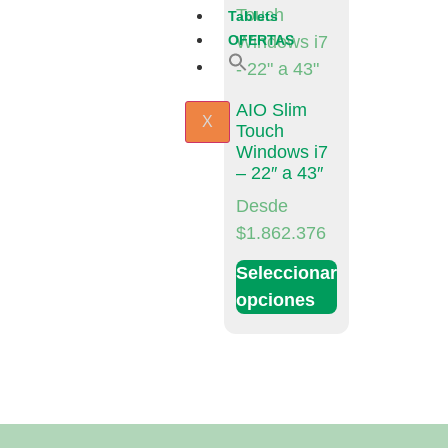
Tablets
OFERTAS
Search
for:
Search Button
AIO Slim
X
Touch
Windows i7
– 22″ a 43″
Desde
$
1.862.376
Seleccionar
opciones