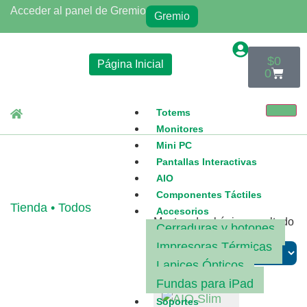
Acceder al panel de Gremio
Gremio
$
0
Página Inicial
0
Totems
Monitores
Mini PC
Pantallas Interactivas
AIO
Componentes Táctiles
Tienda • Todos
Accesorios
Mostrando el único resultado
Cerraduras y botones
Impresoras Térmicas
Lapices Ópticos
Fundas para iPad
Soportes