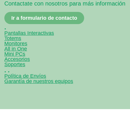
Contactate con nosotros para más información
Ir a formulario de contacto
.
Pantallas Interactivas
Totems
Monitores
All in One
Mini PCs
Accesorios
Soportes
. .
Política de Envíos
Garantía de nuestros equipos