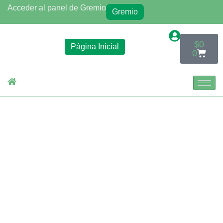
Acceder al panel de Gremio
Gremio
$
0
Página Inicial
0