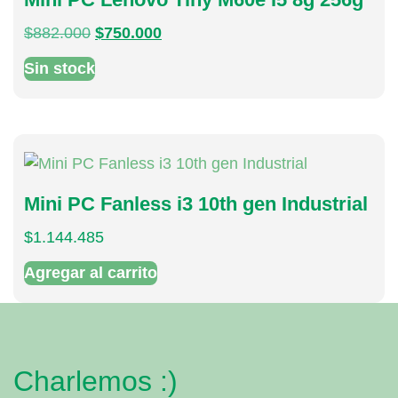
$
882.000
$
750.000
Sin stock
Mini PC Fanless i3 10th gen Industrial
$
1.144.485
Agregar al carrito
Charlemos :)