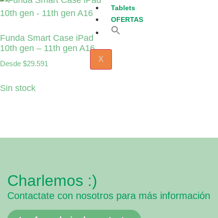
Tablets
OFERTAS
Search
Funda Smart Case iPad
for:
Search Button
10th gen – 11th gen A16
X
Desde
$
29.591
Sin stock
Charlemos :)
Contactate con nosotros para más información