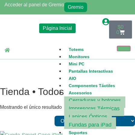
Acceder al panel de Gremio
Gremio
$
0
Página Inicial
0
Totems
Monitores
Mini PC
Pantallas Interactivas
AIO
Componentes Táctiles
Tienda • Todos
Accesorios
Cerraduras y botones
Mostrando el único resultado
Impresoras Térmicas
Lapices Ópticos
Fundas para iPad
Soportes