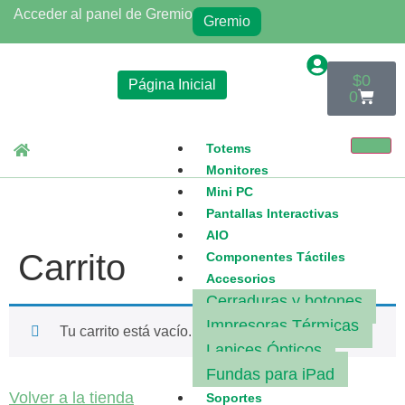
Acceder al panel de Gremio
Gremio
$
0
Página Inicial
0
Totems
Monitores
Mini PC
Pantallas Interactivas
AIO
Carrito
Componentes Táctiles
Accesorios
Cerraduras y botones
Impresoras Térmicas
Tu carrito está vacío.
Lapices Ópticos
Fundas para iPad
Volver a la tienda
Soportes