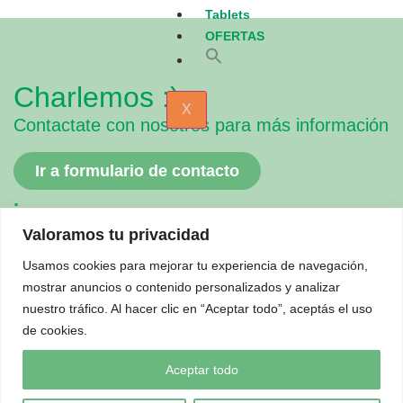
Tablets
OFERTAS
Search
for:
Search Button
Charlemos :)
X
Contactate con nosotros para más información
Ir a formulario de contacto
.
Pantallas Interactivas
Totems
Valoramos tu privacidad
Monitores
All in One
Usamos cookies para mejorar tu experiencia de navegación,
Mini PCs
mostrar anuncios o contenido personalizados y analizar
Accesorios
nuestro tráfico. Al hacer clic en “Aceptar todo”, aceptás el uso
Soportes
. .
de cookies.
Política de Envíos
Garantía de nuestros equipos
Aceptar todo